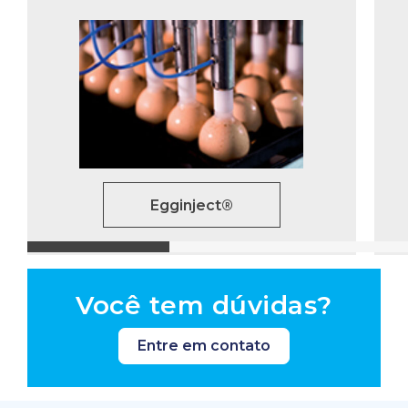
Egginject®
Você tem dúvidas?
Entre em contato